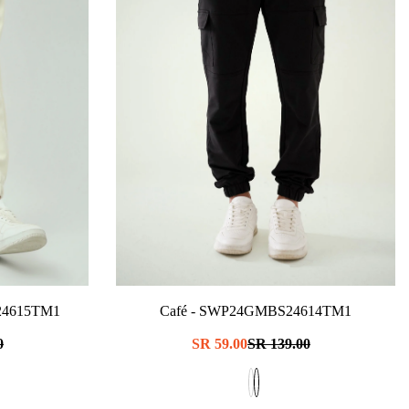
4615TM1
- Café
SWP24GMBS24614TM1
سعر
139.00 SR
سعر
59.00 SR
سع
R
عادي
البيع
عا