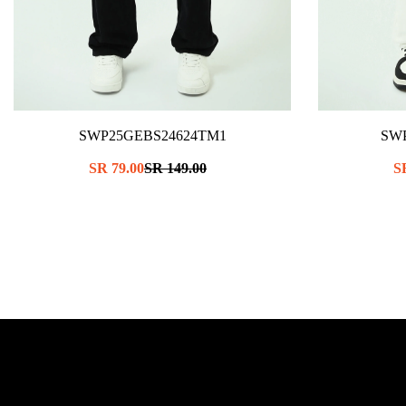
SWP25GEBS24624TM1
SW
سعر
149.00 SR
سعر
79.00 SR
عادي
البيع