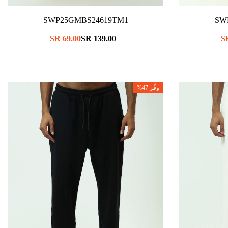
SWP25GMBS24619TM1
SW
سعر
139.00 SR
سعر
69.00 SR
عادي
البيع
وفّر 47%