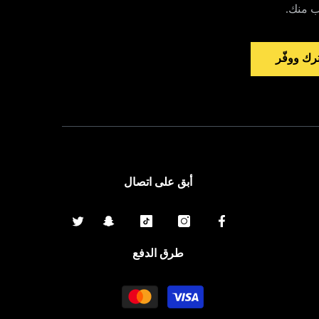
ب منك.
رك ووفّر
أبق على اتصال
طرق الدفع
وسلة
الدفع