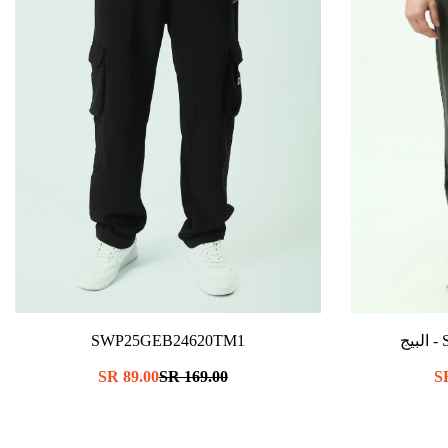
- البيج
SWP25GEB24620TM1
سعر
169.00 SR
سعر
89.00 SR
عادي
البيع