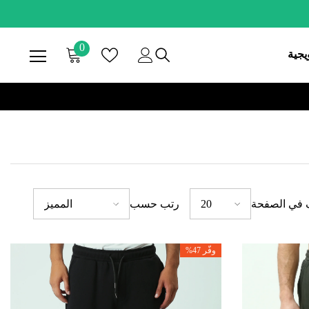
0
0
يجية
صنف
 في الصفحة
رتب حسب
20
المميز
وفّر 47%