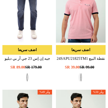
اضف سريعا
اضف سريعا
نقطة البيع 24SAPU21825TM1
جيه إن إس 23 جي آر بي دبليو
- سيمون
22721 تي إس 1
- د-الأزرق
سعر
99.00 SR
سعر
39.00 SR
سعر
179.00 SR
سعر
89.00 SR
عادي
البيع
عادي
البيع
وفّر 50%
وفّر 49%