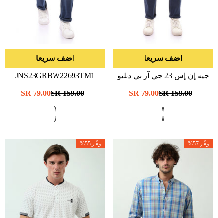
اضف سريعا
اضف سريعا
جيه إن إس 23 جي آر بي دبليو
JNS23GRBW22693TM1
22721 تي إم 1
- د-الأزرق
- أزرق
سعر
159.00 SR
سعر
79.00 SR
سعر
159.00 SR
سعر
79.00 SR
عادي
البيع
عادي
البيع
وفّر 57%
وفّر 55%