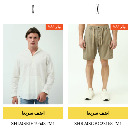
عادي
البيع
عادي
البيع
وفّر 58%
وفّر 58%
اضف سريعا
اضف سريعا
SHI24SEIH19548TM1
SHR24SGBC23168TM1