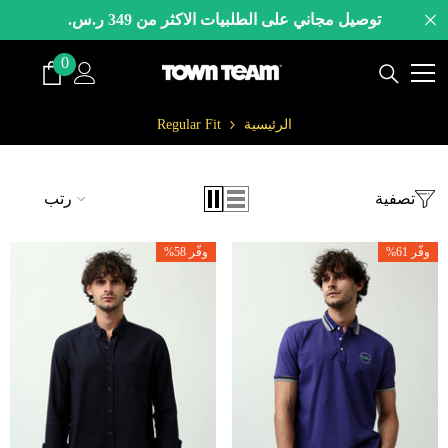
لانتقال إلى المحتوى
توصيل مجاني على الطلبيات الاكثر من 349 ر.س.
0
0
صنف
الرئيسية
Regular Fit
تصفية
رتب
وفّر 61%
وفّر 58%