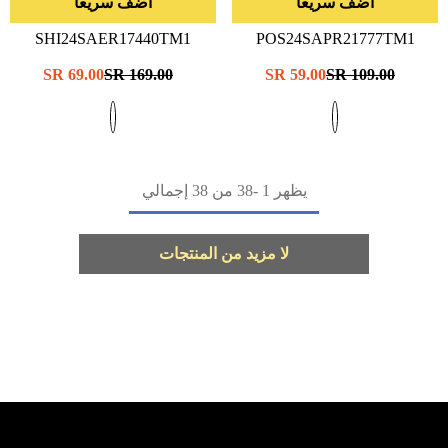
اضف سريعا
اضف سريعا
SHI24SAER17440TM1
POS24SAPR21777TM1
- البحرية
- WHT/GEOM
سعر
109.00 SR
سعر
59.00 SR
سعر
169.00 SR
سعر
69.00 SR
عادي
البيع
عادي
البيع
يظهر
1
-
38
من 38 إجمالي
لا مزيد من المنتجات